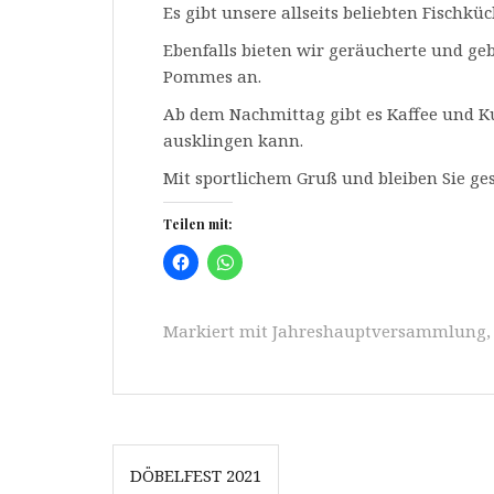
Es gibt unsere allseits beliebten Fischküc
Ebenfalls bieten wir geräucherte und geb
Pommes an.
Ab dem Nachmittag gibt es Kaffee und K
ausklingen kann.
Mit sportlichem Gruß und bleiben Sie ge
Teilen mit:
K
K
l
l
i
i
c
c
k
k
Markiert mit
Jahreshauptversammlung
,
e
u
n
m
,
a
u
u
m
f
a
F
u
a
f
c
W
Beitrags-
e
h
DÖBELFEST 2021
b
a
o
t