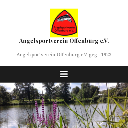
Springe
zum
Inhalt
Angelsportverein Offenburg e.V.
Angelsportverein-Offenburg e.V. gegr. 1923