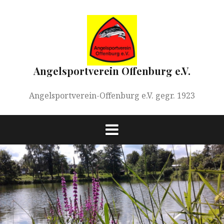
Springe
zum
Inhalt
Angelsportverein Offenburg e.V.
Angelsportverein-Offenburg e.V. gegr. 1923