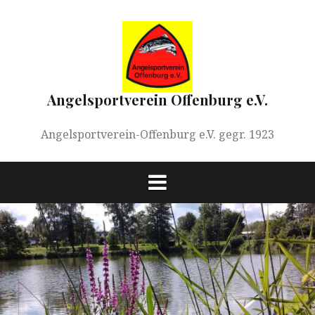
Springe
zum
Inhalt
Angelsportverein Offenburg e.V.
Angelsportverein-Offenburg e.V. gegr. 1923