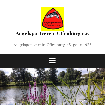
Springe
zum
Inhalt
Angelsportverein Offenburg e.V.
Angelsportverein-Offenburg e.V. gegr. 1923