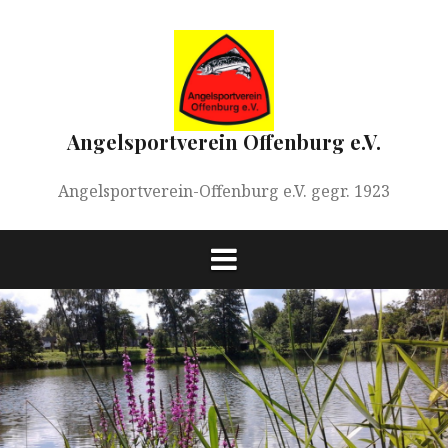
Springe
zum
Inhalt
Angelsportverein Offenburg e.V.
Angelsportverein-Offenburg e.V. gegr. 1923