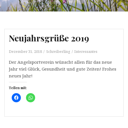
Neujahrsgrüße 2019
Dezember 31, 2018
Schreiberling
Interessantes
Der Angelsportverein wünscht allen für das neue
Jahr viel Glück, Gesundheit und gute Zeiten! Frohes
neues Jahr!
Teilen mit:
K
K
l
l
i
i
c
c
k
k
,
e
u
n
m
,
a
u