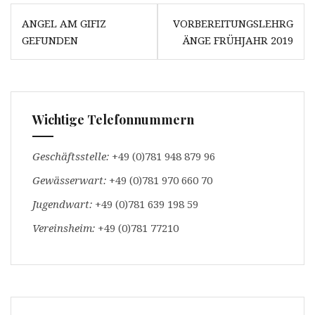
u
m
Beitrags-
f
a
ANGEL AM GIFIZ
VORBEREITUNGSLEHRG
F
u
Navigation
a
f
GEFUNDEN
ÄNGE FRÜHJAHR 2019
c
W
e
h
b
a
o
t
o
s
k
A
z
p
u
p
t
z
Wichtige Telefonnummern
e
u
i
t
l
e
e
i
Geschäftsstelle:
+49 (0)781 948 879 96
n
l
(
e
Gewässerwart:
W
n
+49 (0)781 970 660 70
i
(
r
W
Jugendwart:
+49 (0)781 639 198 59
d
i
i
r
n
d
Vereinsheim:
+49 (0)781 77210
n
i
e
n
u
n
e
e
m
u
F
e
e
m
n
F
s
e