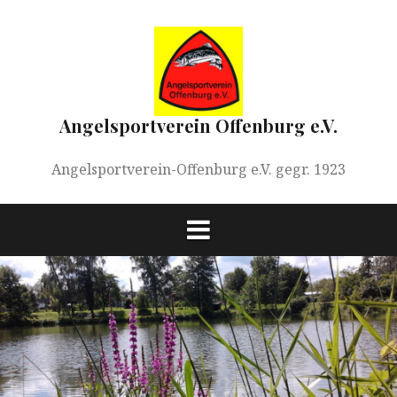
Springe
zum
Inhalt
Angelsportverein Offenburg e.V.
Angelsportverein-Offenburg e.V. gegr. 1923