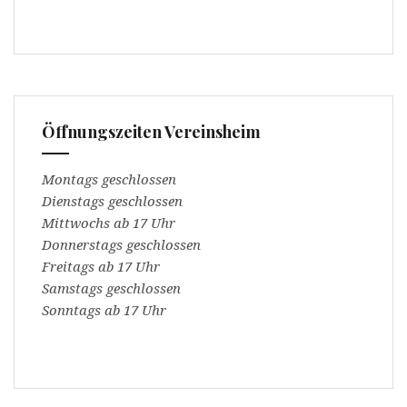
t
n
e
s
r
t
g
e
e
r
ö
g
f
e
f
ö
n
f
e
f
t
n
Öffnungszeiten Vereinsheim
)
e
t
)
Montags geschlossen
Dienstags geschlossen
Mittwochs ab 17 Uhr
Donnerstags geschlossen
Freitags ab 17 Uhr
Samstags geschlossen
Sonntags ab 17 Uhr