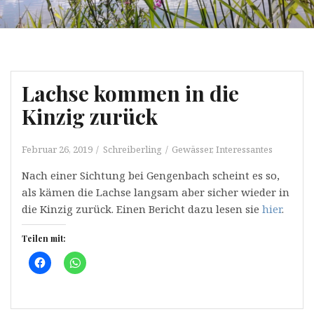
Lachse kommen in die
Kinzig zurück
Februar 26, 2019
Schreiberling
Gewässer
,
Interessantes
Nach einer Sichtung bei Gengenbach scheint es so,
als kämen die Lachse langsam aber sicher wieder in
die Kinzig zurück. Einen Bericht dazu lesen sie
hier
.
Teilen mit:
K
K
l
l
i
i
c
c
k
k
,
e