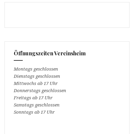
n
F
s
e
t
n
e
s
r
t
g
e
e
r
ö
g
f
e
f
ö
n
f
e
f
t
n
Öffnungszeiten Vereinsheim
)
e
t
)
Montags geschlossen
Dienstags geschlossen
Mittwochs ab 17 Uhr
Donnerstags geschlossen
Freitags ab 17 Uhr
Samstags geschlossen
Sonntags ab 17 Uhr