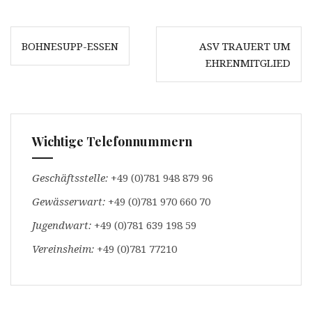
u
n
m
,
a
u
u
m
Beitrags-
f
a
BOHNESUPP-ESSEN
ASV TRAUERT UM
F
u
Navigation
a
f
EHRENMITGLIED
c
W
e
h
b
a
o
t
o
s
k
A
z
p
u
p
t
z
Wichtige Telefonnummern
e
u
i
t
l
e
e
i
Geschäftsstelle:
+49 (0)781 948 879 96
n
l
(
e
Gewässerwart:
W
n
+49 (0)781 970 660 70
i
(
r
W
Jugendwart:
+49 (0)781 639 198 59
d
i
i
r
n
d
Vereinsheim:
+49 (0)781 77210
n
i
e
n
u
n
e
e
m
u
F
e
e
m