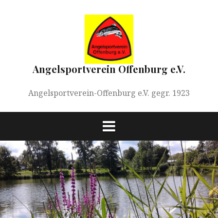
Springe
zum
Inhalt
Angelsportverein Offenburg e.V.
Angelsportverein-Offenburg e.V. gegr. 1923