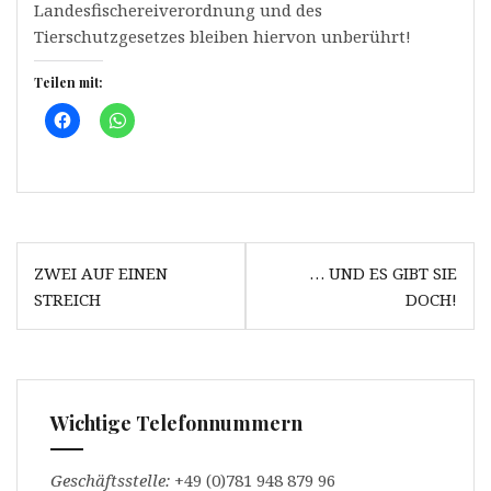
Landesfischereiverordnung und des
Tierschutzgesetzes bleiben hiervon unberührt!
Teilen mit:
K
K
l
l
i
i
c
c
k
k
,
e
u
n
m
,
a
u
u
m
Beitrags-
f
a
ZWEI AUF EINEN
… UND ES GIBT SIE
F
u
Navigation
a
f
STREICH
DOCH!
c
W
e
h
b
a
o
t
o
s
k
A
z
p
u
p
t
z
Wichtige Telefonnummern
e
u
i
t
l
e
e
i
Geschäftsstelle:
+49 (0)781 948 879 96
n
l