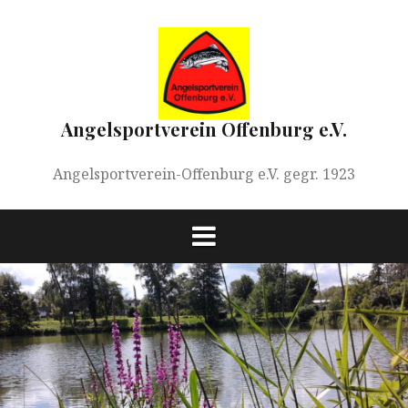
Springe
zum
Inhalt
Angelsportverein Offenburg e.V.
Angelsportverein-Offenburg e.V. gegr. 1923