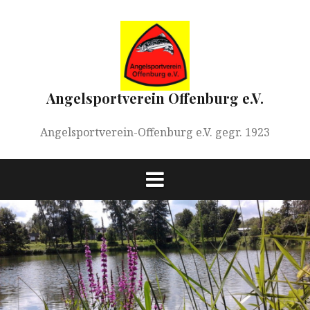
Springe
zum
Inhalt
Angelsportverein Offenburg e.V.
Angelsportverein-Offenburg e.V. gegr. 1923