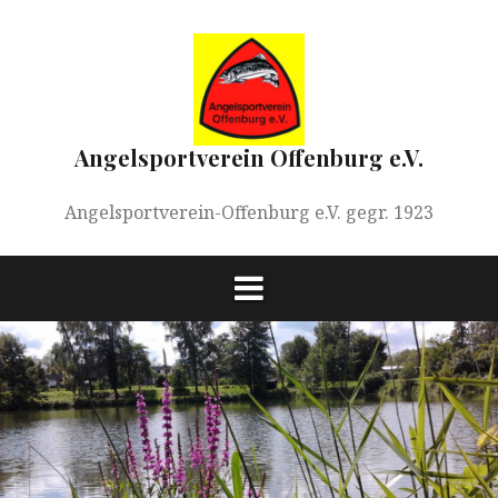
Springe
zum
Inhalt
Angelsportverein Offenburg e.V.
Angelsportverein-Offenburg e.V. gegr. 1923