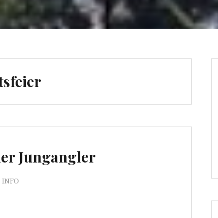
sfeier
ier Jungangler
INFO