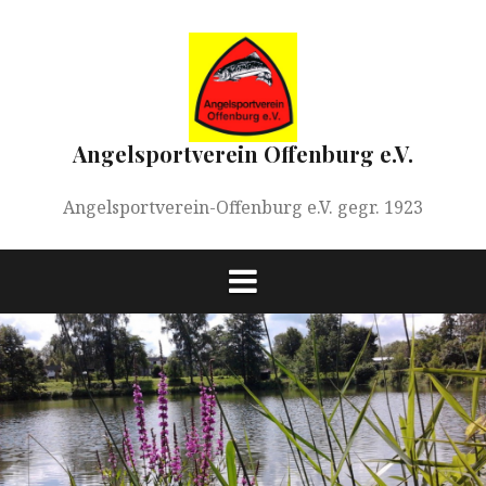
Springe
zum
Inhalt
Angelsportverein Offenburg e.V.
Angelsportverein-Offenburg e.V. gegr. 1923