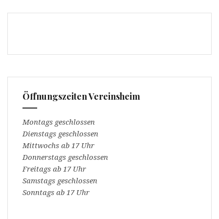
i
(
r
W
d
i
i
r
n
d
n
i
e
n
u
n
e
e
m
u
F
e
e
m
n
F
s
e
t
n
Öffnungszeiten Vereinsheim
e
s
r
t
g
e
e
r
Montags geschlossen
ö
g
f
e
Dienstags geschlossen
f
ö
n
f
Mittwochs ab 17 Uhr
e
f
t
n
Donnerstags geschlossen
)
e
t
Freitags ab 17 Uhr
)
Samstags geschlossen
Sonntags ab 17 Uhr