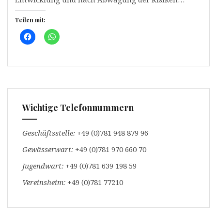
Teilen mit:
K
K
l
l
i
i
c
c
k
k
,
e
u
n
m
,
a
u
u
m
f
a
F
u
Wichtige Telefonnummern
a
f
c
W
e
h
b
a
Geschäftsstelle:
+49 (0)781 948 879 96
o
t
o
s
Gewässerwart:
k
A
+49 (0)781 970 660 70
z
p
u
p
Jugendwart:
+49 (0)781 639 198 59
t
z
e
u
i
t
Vereinsheim:
+49 (0)781 77210
l
e
e
i
n
l
(
e
W
n