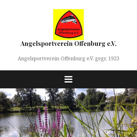
Springe
zum
Inhalt
Angelsportverein Offenburg e.V.
Angelsportverein-Offenburg e.V. gegr. 1923